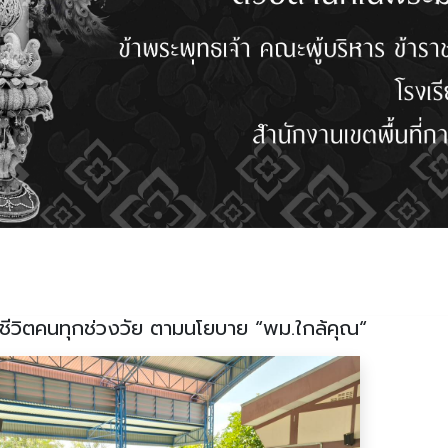
วิตคนทุกช่วงวัย ตามนโยบาย “พม.ใกล้คุณ“