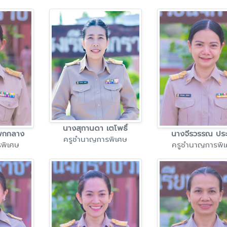
นางสุกานดา เตโพธิ์
พกกลาง
นางจีรวรรณ ปร
ครูชำนาญการพิเศษ
พิเศษ
ครูชำนาญการพิ