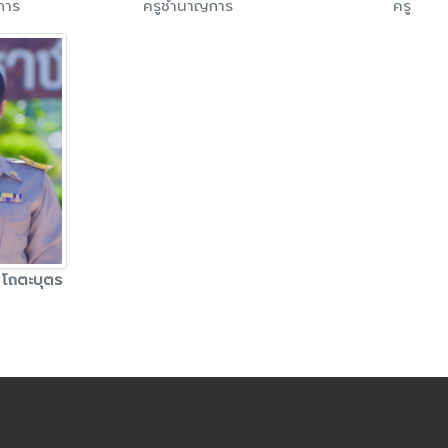
การ
ครูชำนาญการ
ครู
 โถตะบุตร