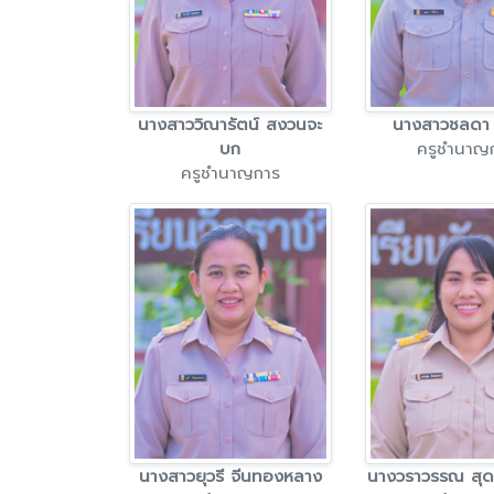
นางสาววิณารัตน์ สงวนจะ
นางสาวชลดา ใ
บก
ครูชำนาญ
ครูชำนาญการ
นางสาวยุวรี จีนทองหลาง
นางวราวรรณ สุ