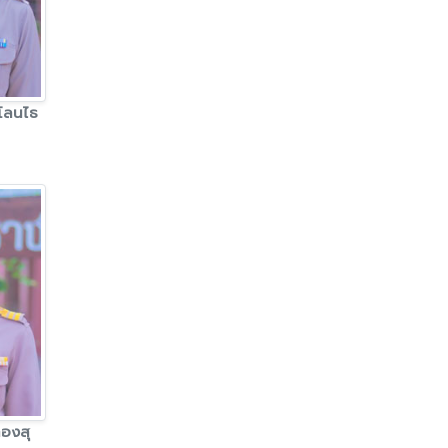
โลนไธ
ทองสุ