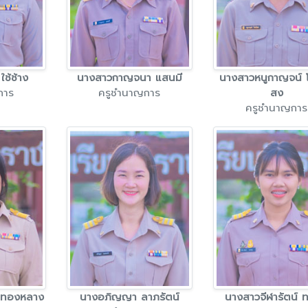
ช้ช้าง
นางสาวกาญจนา แสนมี
นางสาวหนูกาญจน์ 
การ
ครูชำนาญการ
สง
ครูชำนาญการ
ดทองหลาง
นางอภิญญา ลาภรัตน์
นางสาวจีฬารัตน์ 