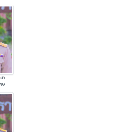
ะคำ
เศษ