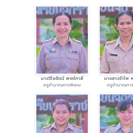
นางวิไลรัตน์ พงษ์ภาลี
นางสาวรำไพ 
ครูชำนาญการพิเศษ
ครูชำนาญการ