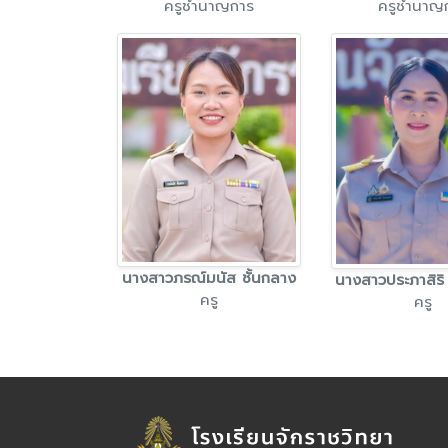
ครูชำนาญการ
ครูชำนาญ
นางสาวภรณ์มนัส ชั้นกลาง
นางสาวประภาสิริ
ครู
ครู