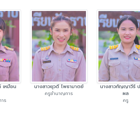
์ เหมือน
นางสาวยุวดี โพธามาตย์
นางสาวกัญญาวีร์ 
ครูชำนาญการ
ผล
การ
ครู