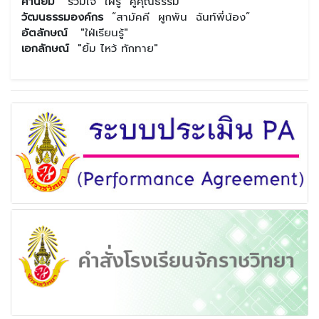
ค่านิยม
“ร่วมใจ ใฝ่รู้ คู่คุณธรรม”
วัฒนธรรมองค์กร
“สามัคคี ผูกพัน ฉันท์พี่น้อง”
อัตลักษณ์
"ใฝ่เรียนรู้"
เอกลักษณ์
"ยิ้ม ไหว้ ทักทาย"