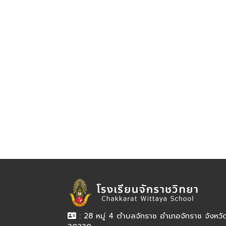
: 28 หมู่ 4 ตำบลจักราช อำเภอจักราช จังหว