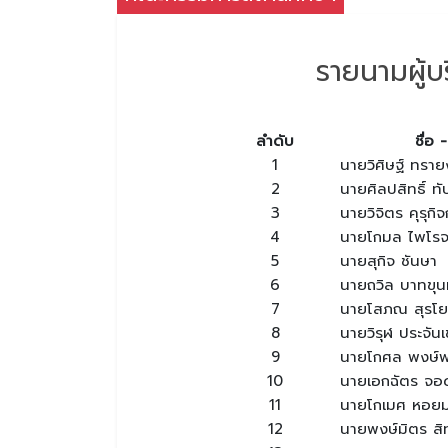
รายนามผู้บ
ลำดับ
ชื่อ
1
นายวิศิษฐ์ ทรา
2
นายศิลปสิทธิ์ ท
3
นายวิจิตร คุรุกิ
4
นายโกมล ไพโรจ
5
นายสุกิจ ชันษา
6
นายถวิล บาทขุ
7
นายโสภณ สุรโย
8
นายวิรุฬ ประจัน
9
นายโกศล พงษ์พ
10
นายเอกฉัตร จ
11
นายโกเมศ หอยมุ
12
นายพงษ์มิตร สิ