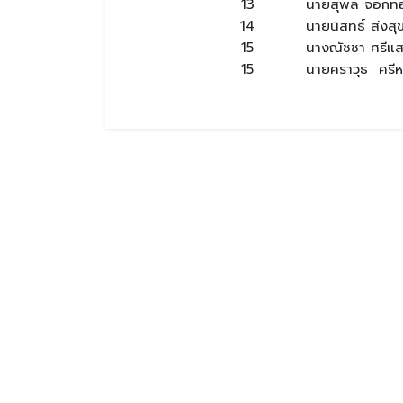
13
นายสุพล จอกท
14
นายนิสทธิ์ ส่งสุ
15
นางณัชชา ศรีแ
15
นายศราวุธ ศรีห