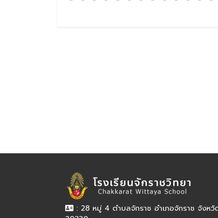
: 28 หมู่ 4 ตำบลจักราช อำเภอจักราช จังหว