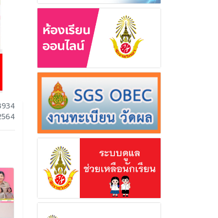
3934
 2564