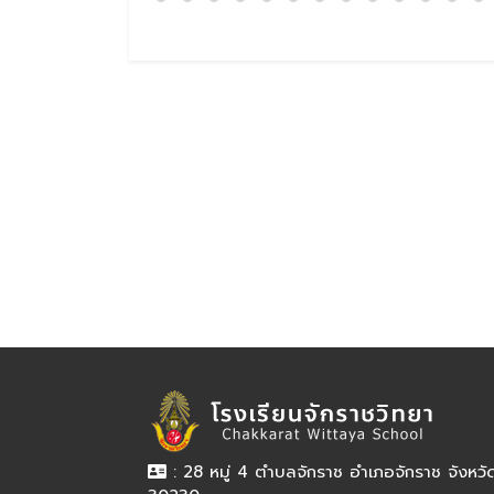
: 28 หมู่ 4 ตำบลจักราช อำเภอจักราช จังหว