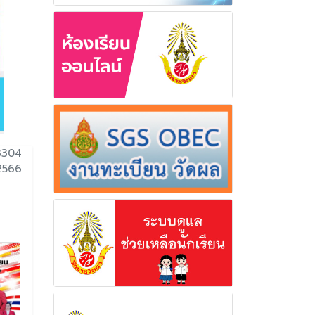
3304
 2566