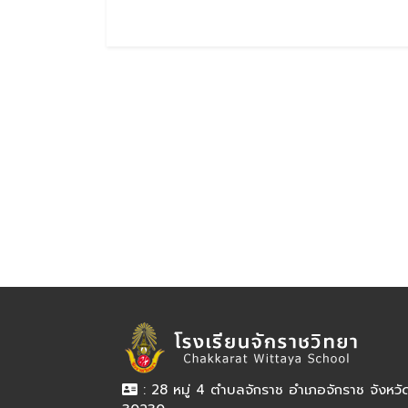
: 28 หมู่ 4 ตำบลจักราช อำเภอจักราช จังหว