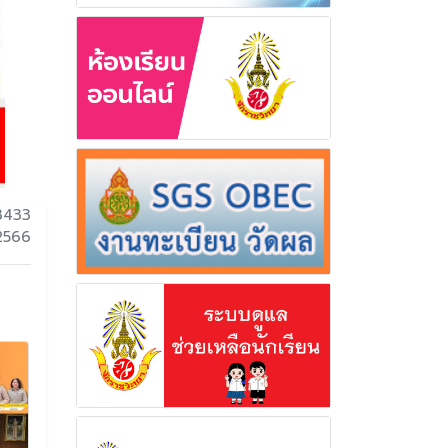
3433
 2566