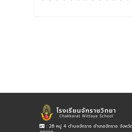
: 28 หมู่ 4 ตำบลจักราช อำเภอจักราช จังหว