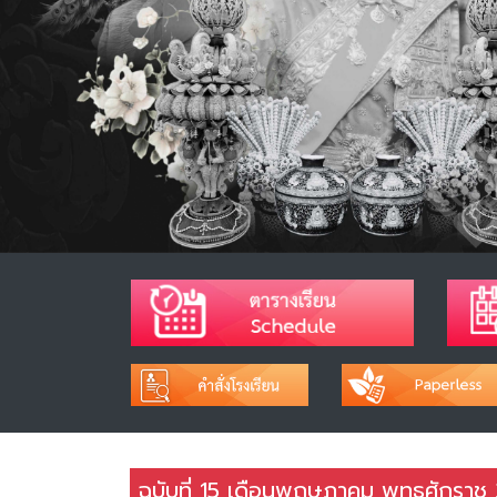
ฉบับที่ 15 เดือนพฤษภาคม พุทธศักราช