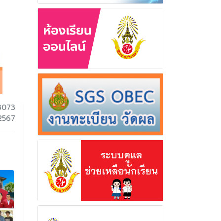
3073
 2567