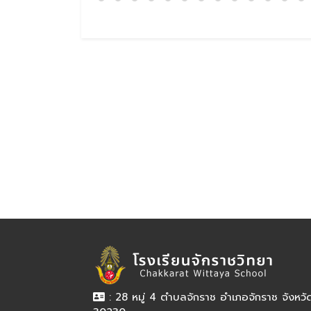
: 28 หมู่ 4 ตำบลจักราช อำเภอจักราช จังหว