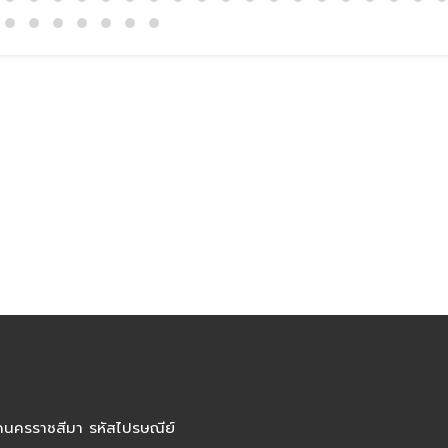
ัดนครราชสีมา รหัสไปรษณีย์