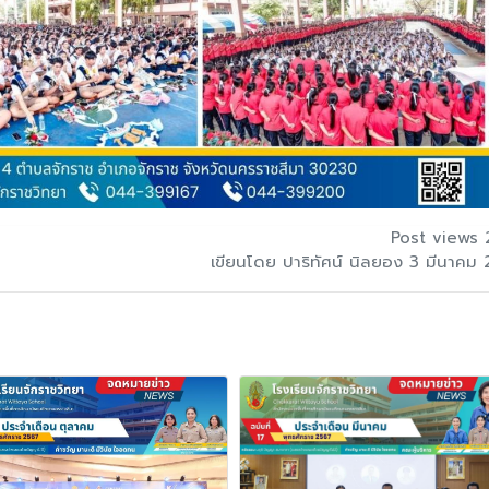
Post views 
เขียนโดย ปาริทัศน์ นิลยอง 3 มีนาคม