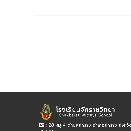
: 28 หมู่ 4 ตำบลจักราช อำเภอจักราช จังหว