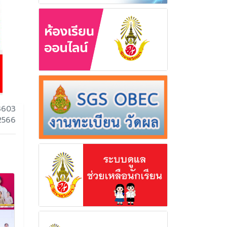
3603
 2566