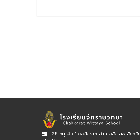
: 28 หมู่ 4 ตำบลจักราช อำเภอจักราช จังหว