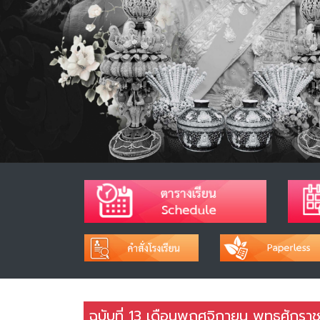
ฉบับที่ 13 เดือนพฤศจิกายน พุทธศักรา