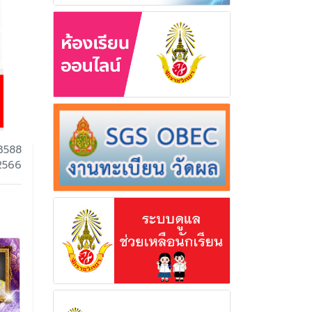
3588
 2566