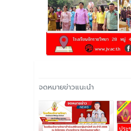
จดหมายข่าวแนะนำ