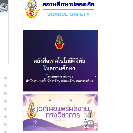
ฉบับที่ 4 เดือน พฤษภาคม
ฉบับที่ 11 เดือน
พุทธศักราช 2568
พฤศจิกายน พ
2566
10 พฤษภาคม 2568
16 พฤศจิก
อ่านเพิ่มเติม
อ่านเพิ่