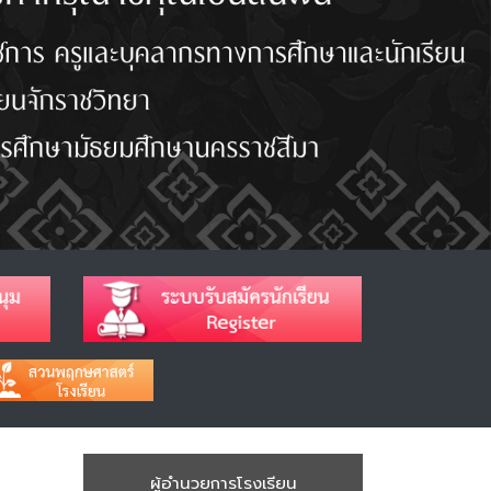
ผู้อำนวยการโรงเรียน