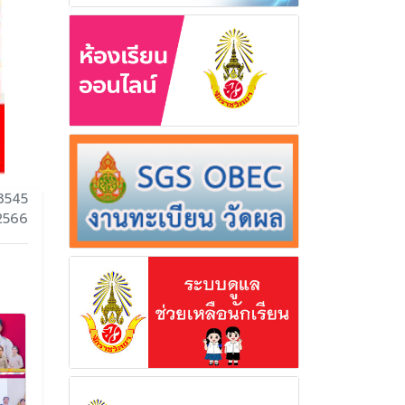
3545
 2566