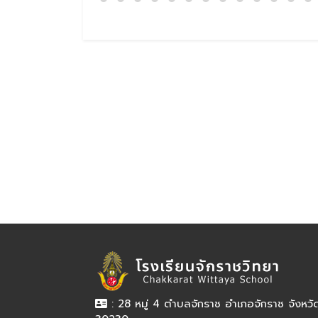
: 28 หมู่ 4 ตำบลจักราช อำเภอจักราช จังหว