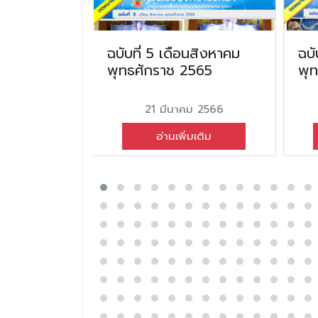
น
ฉบับที่ 5 เดือนสิงหาคม
ฉบั
ธศักราช
พุทธศักราช 2565
พุ
21 มีนาคม 2566
คม 2568
อ่านเพิ่มเติม
่มเติม