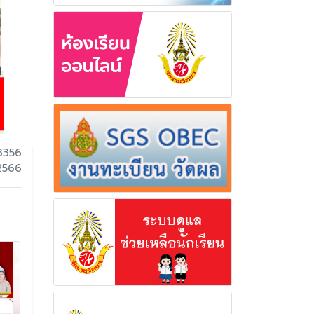
3356
 2566