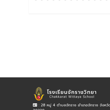
: 28 หมู่ 4 ตำบลจักราช อำเภอจักราช จังหว