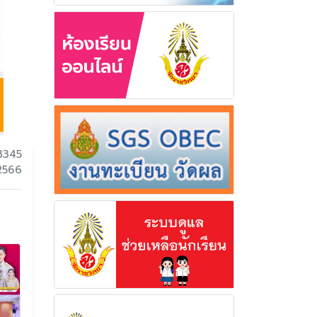
3345
 2566