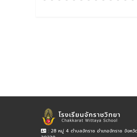
: 28 หมู่ 4 ตำบลจักราช อำเภอจักราช จังหว