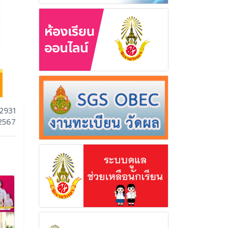
2931
 2567