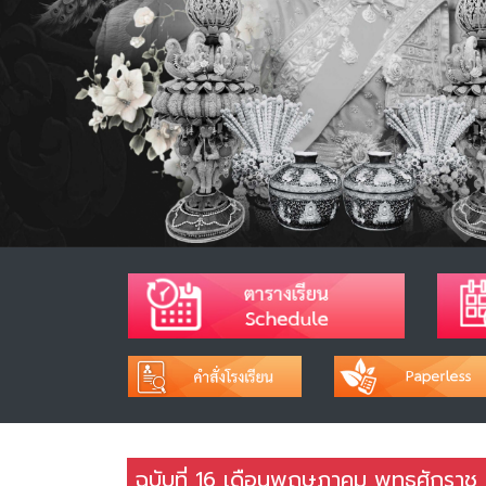
ฉบับที่ 16 เดือนพฤษภาคม พุทธศักราช