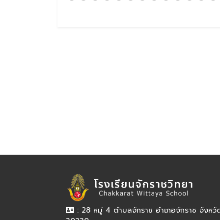
: 28 หมู่ 4 ตำบลจักราช อำเภอจักราช จังหว