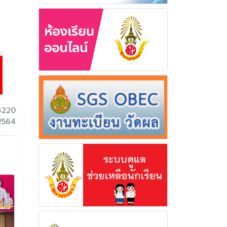
4220
2564