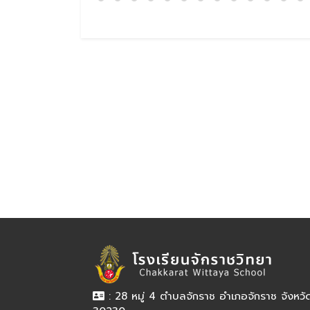
: 28 หมู่ 4 ตำบลจักราช อำเภอจักราช จังหว