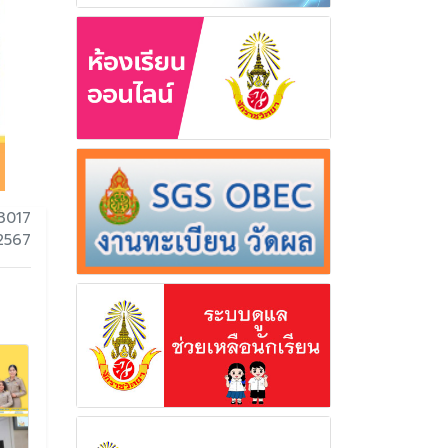
3017
 2567