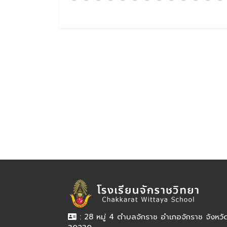
: 28 หมู่ 4 ตำบลจักราช อำเภอจักราช จังหว