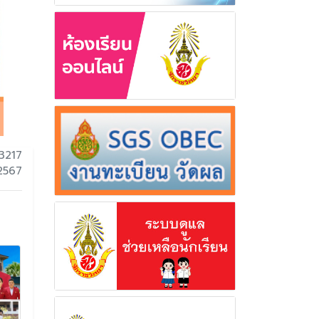
3217
 2567