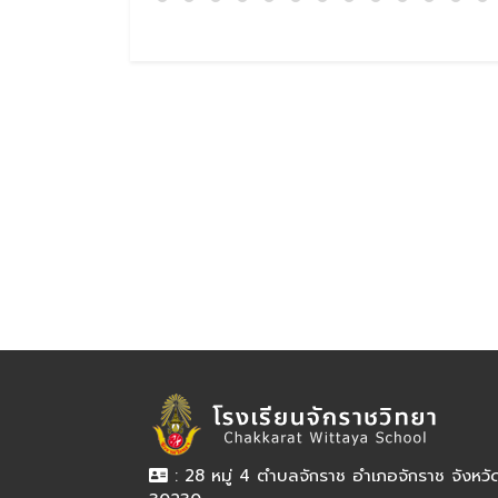
: 28 หมู่ 4 ตำบลจักราช อำเภอจักราช จังหว