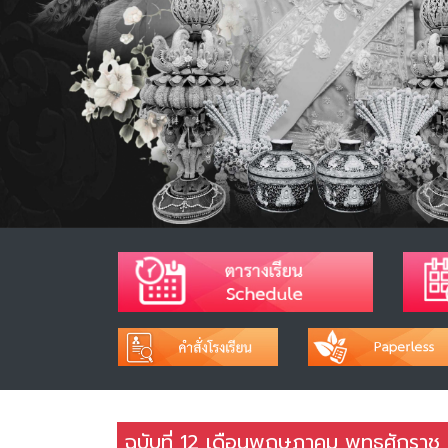
ฉบับที่ 12 เดือนพฤษภาคม พุทธศักราช