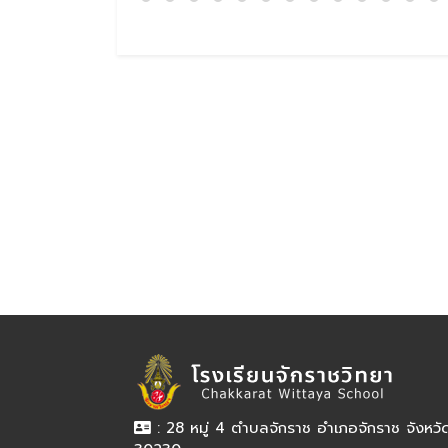
: 28 หมู่ 4 ตำบลจักราช อำเภอจักราช จังหว