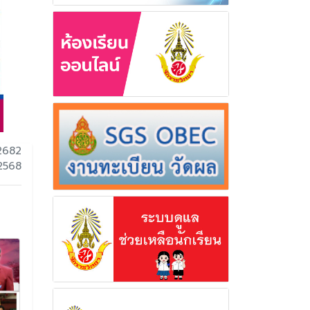
2682
 2568