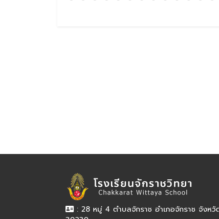
: 28 หมู่ 4 ตำบลจักราช อำเภอจักราช จังหว