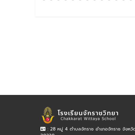
: 28 หมู่ 4 ตำบลจักราช อำเภอจักราช จังหว