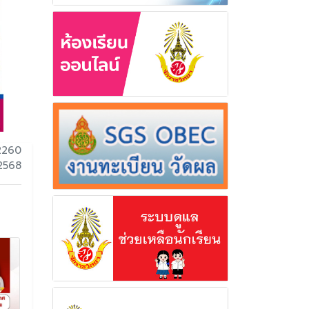
2260
2568