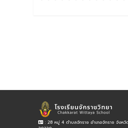
: 28 หมู่ 4 ตำบลจักราช อำเภอจักราช จังหว