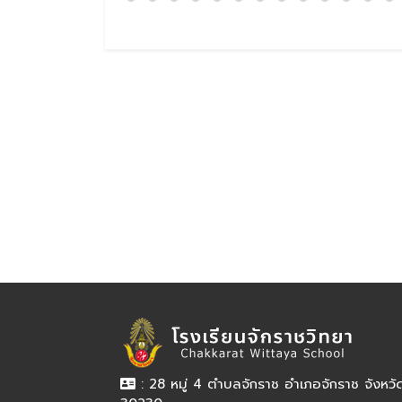
: 28 หมู่ 4 ตำบลจักราช อำเภอจักราช จังหว