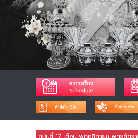
ฉบับที่ 17 เดือน พฤศจิกายน พุทธศักร