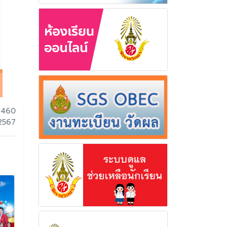
2460
 2567