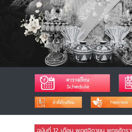
ฉบับที่ 12 เดือน พฤศจิกายน พุทธศักร