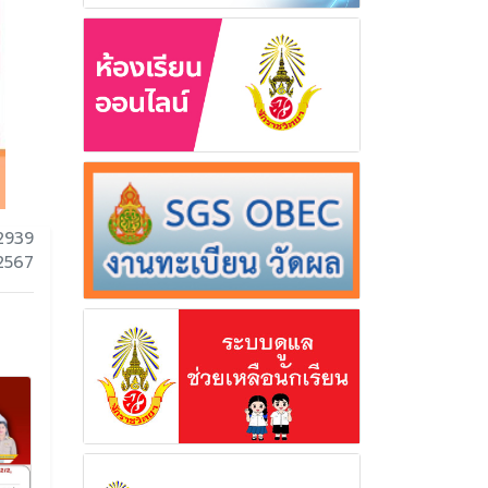
2939
 2567