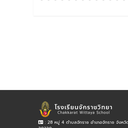
: 28 หมู่ 4 ตำบลจักราช อำเภอจักราช จังหว