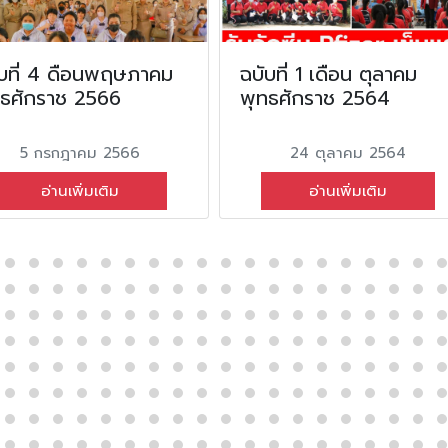
ับที่ 4 ดือนพฤษภาคม
ฉบับที่ 1 เดือน ตุลาคม
ทธศักราช 2566
พุทธศักราช 2564
5 กรกฎาคม 2566
24 ตุลาคม 2564
อ่านเพิ่มเติม
อ่านเพิ่มเติม