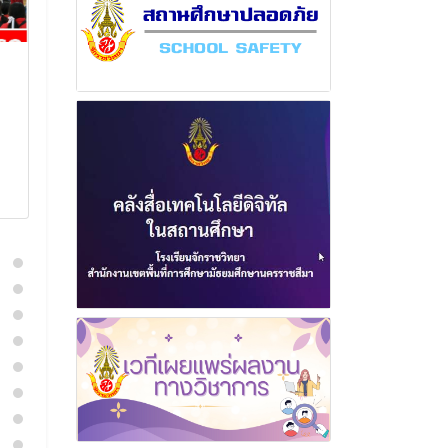
ฉบับที่ 22 เดือน ธันวาคม
ฉบับที่ 5 เดือ
พุทธศักราช 2567
พุทธศักราช 2
7 มกราคม 2568
16 มิถุนา
อ่านเพิ่มเติม
อ่านเพิ่