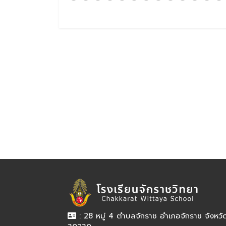
: 28 หมู่ 4 ตำบลจักราช อำเภอจักราช จังหว