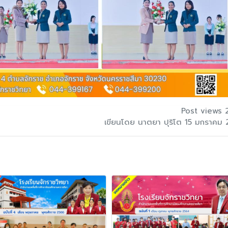
Post views 
เขียนโดย นาตยา ปุริโต 15 มกราคม