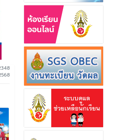
2348
 2568