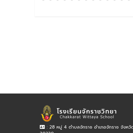
: 28 หมู่ 4 ตำบลจักราช อำเภอจักราช จังหว