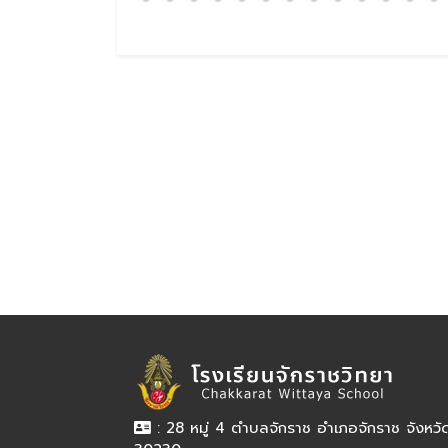
: 28 หมู่ 4 ตำบลจักราช อำเภอจักราช จังหว