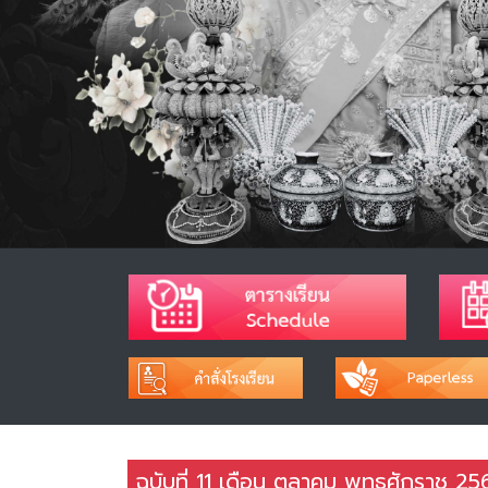
ฉบับที่ 11 เดือน ตุลาคม พุทธศักราช 25