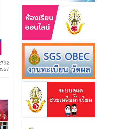
2762
 2567