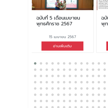
ฉบับที่ 5 เดือนเมษายน
ฉบั
ุทธศักราช
พุทธศักราช 2567
พุ
15 เมษายน 2567
ยน 2568
อ่านเพิ่มเติม
่มเติม