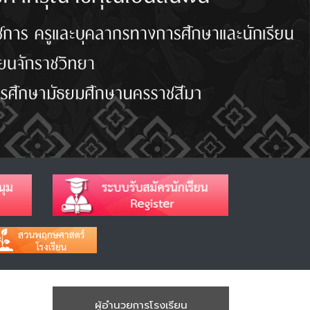
ผู้อำนวยการโรงเรียน