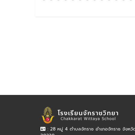
: 28 หมู่ 4 ตำบลจักราช อำเภอจักราช จังหว