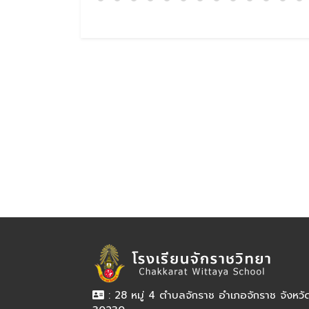
: 28 หมู่ 4 ตำบลจักราช อำเภอจักราช จังหว