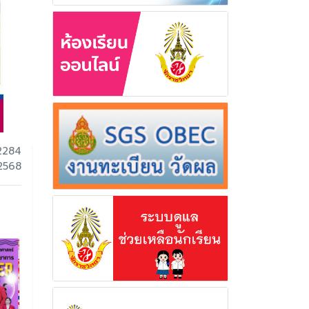
2284
2568