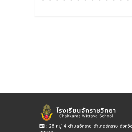
: 28 หมู่ 4 ตำบลจักราช อำเภอจักราช จังหว