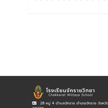
: 28 หมู่ 4 ตำบลจักราช อำเภอจักราช จังหว