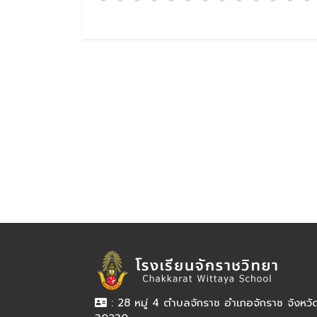
: 28 หมู่ 4 ตำบลจักราช อำเภอจักราช จังหว