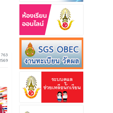
 763
 2569