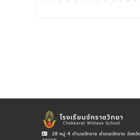
: 28 หมู่ 4 ตำบลจักราช อำเภอจักราช จังหว