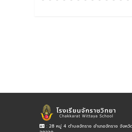
: 28 หมู่ 4 ตำบลจักราช อำเภอจักราช จังหว