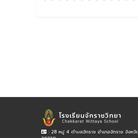
: 28 หมู่ 4 ตำบลจักราช อำเภอจักราช จังหว