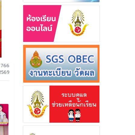
 766
 2569