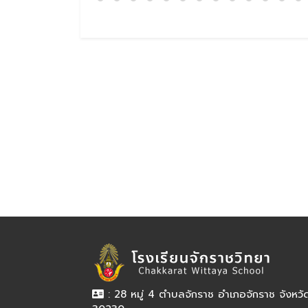
: 28 หมู่ 4 ตำบลจักราช อำเภอจักราช จังหว