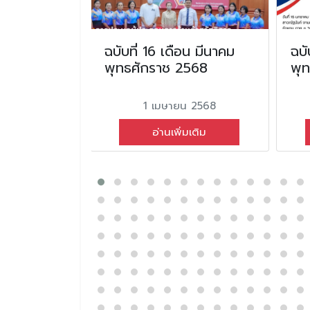
น ธันวาคม
ฉบับที่ 16 เดือน มีนาคม
ฉบั
2567
พุทธศักราช 2568
พุ
คม 2567
1 เมษายน 2568
่มเติม
อ่านเพิ่มเติม