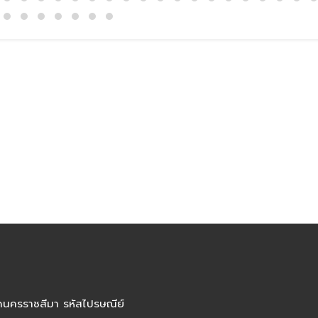
ัดนครราชสีมา รหัสไปรษณีย์