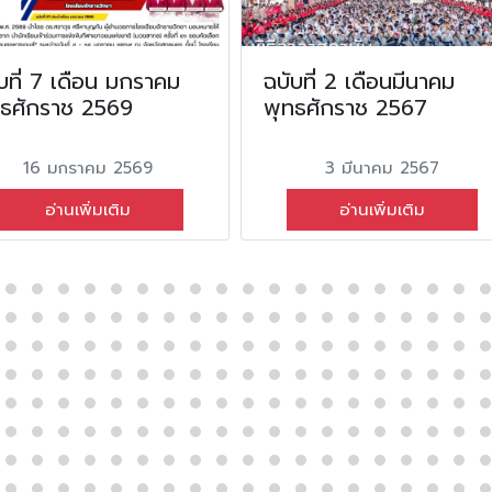
บที่ 7 เดือน มกราคม
ฉบับที่ 2 เดือนมีนาคม
ทธศักราช 2569
พุทธศักราช 2567
16 มกราคม 2569
3 มีนาคม 2567
อ่านเพิ่มเติม
อ่านเพิ่มเติม