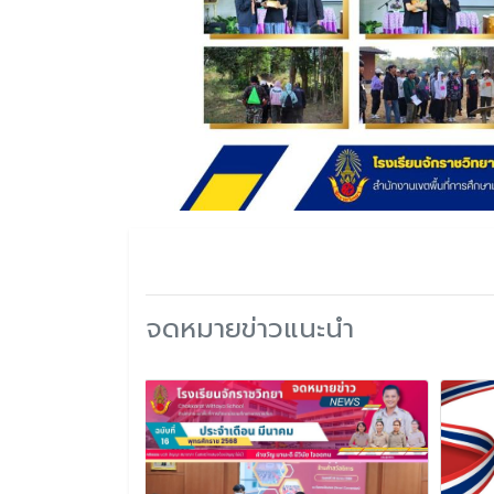
จดหมายข่าวแนะนำ