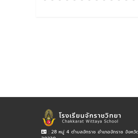
: 28 หมู่ 4 ตำบลจักราช อำเภอจักราช จังหว