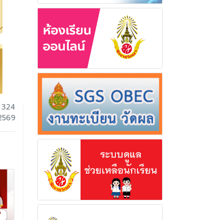
 324
 2569