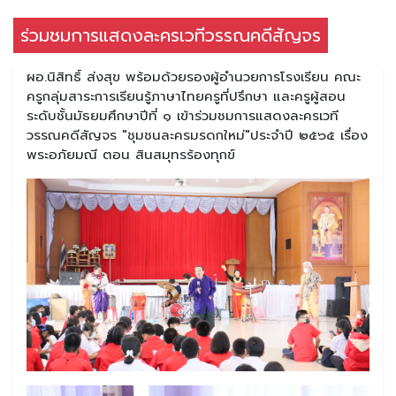
ร่วมชมการแสดงละครเวทีวรรณคดีสัญจร
ผอ.นิสิทธิ์ ส่งสุข พร้อมด้วยรองผู้อำนวยการโรงเรียน คณะ
ครูกลุ่มสาระการเรียนรู้ภาษาไทยครูที่ปรึกษา และครูผู้สอน
ระดับชั้นมัธยมศึกษาปีที่ ๑ เข้าร่วมชมการแสดงละครเวที
วรรณคดีสัญจร "ชุมชนละครมรดกใหม่"ประจำปี ๒๕๖๕ เรื่อง
พระอภัยมณี ตอน สินสมุทรร้องทุกข์