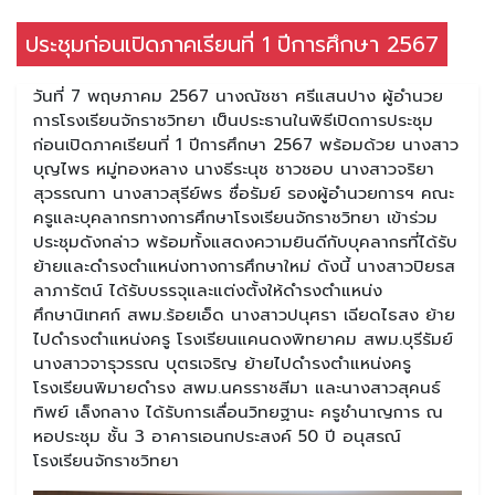
ประชุมก่อนเปิดภาคเรียนที่ 1 ปีการศึกษา 2567
วันที่ 7 พฤษภาคม 2567 นางณัชชา ศรีแสนปาง ผู้อำนวย
การโรงเรียนจักราชวิทยา เป็นประธานในพิธีเปิดการประชุม
ก่อนเปิดภาคเรียนที่ 1 ปีการศึกษา 2567 พร้อมด้วย นางสาว
บุญไพร หมู่ทองหลาง นางธีระนุช ชาวชอบ นางสาวจริยา
สุวรรณทา นางสาวสุรีย์พร ซื่อรัมย์ รองผู้อำนวยการฯ คณะ
ครูและบุคลากรทางการศึกษาโรงเรียนจักราชวิทยา เข้าร่วม
ประชุมดังกล่าว พร้อมทั้งแสดงความยินดีกับบุคลากรที่ได้รับ
ย้ายและดำรงตำแหน่งทางการศึกษาใหม่ ดังนี้ นางสาวปิยรส
ลาภารัตน์ ได้รับบรรจุและแต่งตั้งให้ดำรงตำแหน่ง
ศึกษานิเทศก์ สพม.ร้อยเอ็ด นางสาวปนุศรา เฉียดไธสง ย้าย
ไปดำรงตำแหน่งครู โรงเรียนแคนดงพิทยาคม สพม.บุรีรัมย์
นางสาวจารุวรรณ บุตรเจริญ ย้ายไปดำรงตำแหน่งครู
โรงเรียนพิมายดำรง สพม.นครราชสีมา และนางสาวสุคนธ์
ทิพย์ เล็งกลาง ได้รับการเลื่อนวิทยฐานะ ครูชำนาญการ ณ
หอประชุม ชั้น 3 อาคารเอนกประสงค์ 50 ปี อนุสรณ์
โรงเรียนจักราชวิทยา