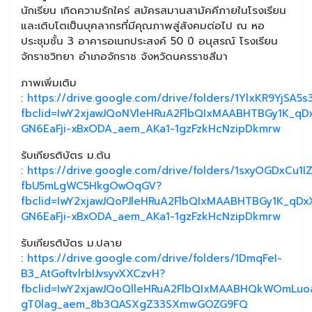
นักเรียน เกิดความรักใคร่ สมัครสมานสามัคคีภายในโรงเรียน
และเติบโตเป็นบุคลากรที่มีคุณภาพสู่สังคมต่อไป ณ หอ
ประชุมชั้น 3 อาคารอเนกประสงค์ 50 ปี อนุสรณ์ โรงเรียน
จักราชวิทยา อำเภอจักราช จังหวัดนครราชสีมา
ภาพเพิ่มเติม
:
https://drive.google.com/drive/folders/1YlxKR9YjSA5
fbclid=IwY2xjawJQoNVleHRuA2FlbQIxMAABHTBGy1K_qD
GN6EaFji-xBxODA_aem_AKa1-1gzFzkHcNzipDkmrw
รับเกียรติบัตร ม.ต้น
:
https://drive.google.com/drive/folders/1sxyOGDxCu1I
fbU5mLgWC5HkgOwOqGV?
fbclid=IwY2xjawJQoPJleHRuA2FlbQIxMAABHTBGy1K_qD
GN6EaFji-xBxODA_aem_AKa1-1gzFzkHcNzipDkmrw
รับเกียรติบัตร ม.ปลาย
:
https://drive.google.com/drive/folders/1DmqFeI-
B3_AtGoftvlrbIJvsyvXXCzvH?
fbclid=IwY2xjawJQoQlleHRuA2FlbQIxMAABHQkWOmLuo
gT0lag_aem_8b3QASXgZ33SXmwGOZG9FQ