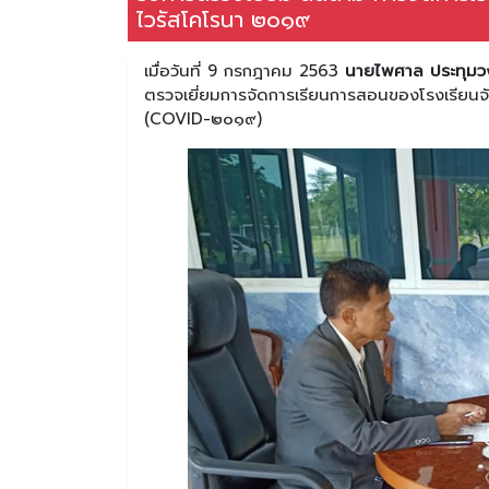
ไวรัสโคโรนา ๒๐๑๙
เมื่อวันที่ 9 กรกฎาคม 2563
นายไพศาล ประทุมว
ตรวจเยี่ยมการจัดการเรียนการสอนของโรงเรียนจ
(COVID-๒๐๑๙)