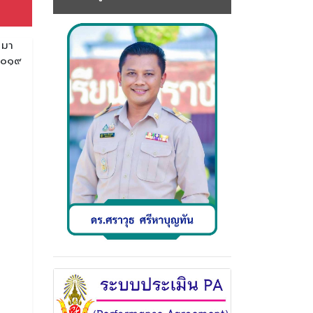
 มา
 ๒๐๑๙