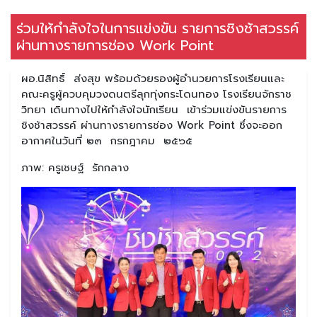
ร่วมให้กำลังใจในการแข่งขัน รายการชิงช้าสวรรค์
ผ่านทางรายการช่อง Work Point
ผอ.นิสิทธิ์ ส่งสุข พร้อมด้วยรองผู้อำนวยการโรงเรียนและ
คณะครูผู้ควบคุมวงดนตรีลุกทุ่งกระโดนทอง โรงเรียนจักราช
วิทยา เดินทางไปให้กำลังใจนักเรียน เข้าร่วมแข่งขันรายการ
ชิงช้าสวรรค์ ผ่านทางรายการช่อง Work Point ซึ่งจะออก
อากาศในวันที่ ๒๓ กรกฎาคม ๒๕๖๕
ภาพ: ครูเชษฐ์ รักกลาง