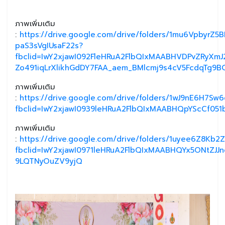
ภาพเพิ่มเติม
:
https://drive.google.com/drive/folders/1mu6VpbyrZ5
paS3sVgIUsaF22s?
fbclid=IwY2xjawI092FleHRuA2FlbQIxMAABHVDPvZRyXmJ
Zo491iqLrXlikhGdDY7FAA_aem_BMlcmj9s4cV5FcdqTg9B
ภาพเพิ่มเติม
:
https://drive.google.com/drive/folders/1wJ9nE6H7S
fbclid=IwY2xjawI0939leHRuA2FlbQIxMAABHQpYScCf0
ภาพเพิ่มเติม
:
https://drive.google.com/drive/folders/1uyee6Z8Kb
fbclid=IwY2xjawI0971leHRuA2FlbQIxMAABHQYx5ONtZ
9LQTNyOuZV9yjQ