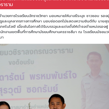
วราราม
อำนวยการโรงเรียนจักราชวิทยา มอบหมายให้นางธีระนุช ชาวชอบ รองผู
รูและบุคลากรทางการศึกษา มอบช่อดอกไม้แสดงความยินดีกับ นายสุร
ะเทคโนโลยี เนื่องในโอกาสได้รับบรรจุและแต่งตั้งให้ดำรงตำแหน่งรองผู้
กงานเขตพื้นที่การศึกษามัธยมศึกษานครราชสีมา ณ โรงเรียนมัธยมวช
มา