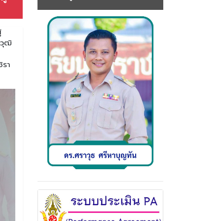
้
วุฒิ
ิรา